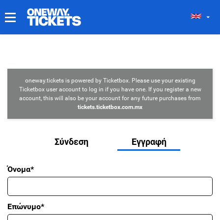
ΤΑ ΕΙΣΙΤΉΡΙΆ ΜΟΥ
oneway.tickets is powered by Ticketbox. Please use your existing
Ticketbox user account to log in if you have one. If you register a new
account, this will also be your account for any future purchases from
tickets.ticketbox.com.mx
Σύνδεση
Εγγραφή
Όνομα*
Επώνυμο*