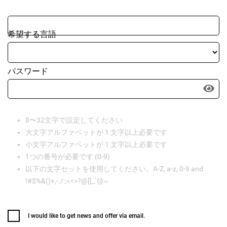
希望する言語
パスワード
8〜32文字で設定してください
大文字アルファベットが 1 文字以上必要です
小文字アルファベットが 1 文字以上必要です
1つの番号が必要です (0-9)
以下の文字セットを使用してください。A-Z, a-z, 0-9 and
!#$%&()+,-./:;<=>?@[]_`{|}~
I would like to get news and offer via email.