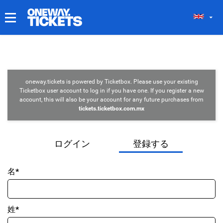
マイチケット
oneway.tickets is powered by Ticketbox. Please use your existing
Ticketbox user account to log in if you have one. If you register a new
account, this will also be your account for any future purchases from
tickets.ticketbox.com.mx
ログイン
登録する
名*
姓*