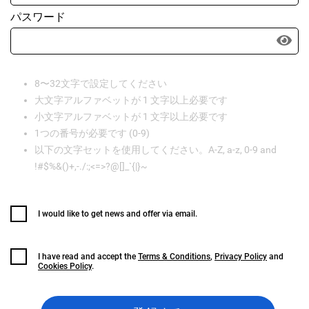
パスワード
8〜32文字で設定してください
大文字アルファベットが 1 文字以上必要です
小文字アルファベットが 1 文字以上必要です
1つの番号が必要です (0-9)
以下の文字セットを使用してください。A-Z, a-z, 0-9 and
!#$%&()+,-./:;<=>?@[]_`{|}~
I would like to get news and offer via email.
I have read and accept the
Terms & Conditions
,
Privacy Policy
and
Cookies Policy
.