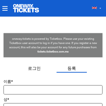
내 티켓
oneway.tickets is powered by Ticketbox. Please use your existing
Ticketbox user account to log in if you have one. If you register a new
account, this will also be your account for any future purchases from
tickets.ticketbox.com.mx
로그인
등록
이름*
성*