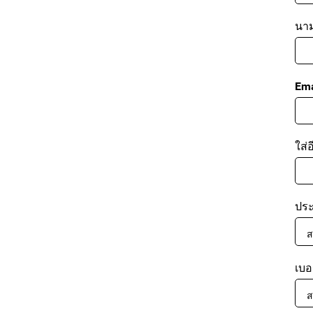
นาม
Ema
ใส่อ
ปร
เบอ