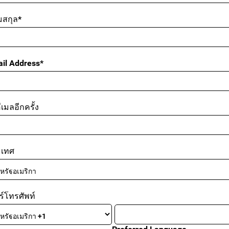
สกุล*
il Address*
ีเมลอีกครั้ง
ะเทศ
ร์โทรศัพท์