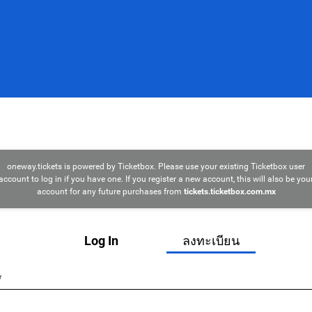
oneway.tickets is powered by Ticketbox. Please use your existing Ticketbox user
account to log in if you have one. If you register a new account, this will also be you
account for any future purchases from
tickets.ticketbox.com.mx
Log In
ลงทะเบียน
*