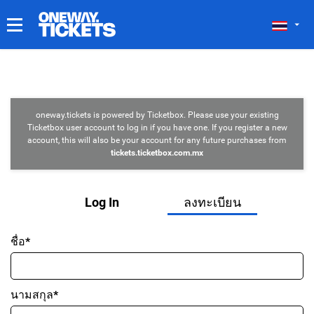
ตั๋วของฉัน
oneway.tickets is powered by Ticketbox. Please use your existing
Ticketbox user account to log in if you have one. If you register a new
account, this will also be your account for any future purchases from
tickets.ticketbox.com.mx
Log In
ลงทะเบียน
ชื่อ*
นามสกุล*