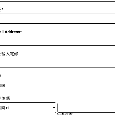
*
il Address*
次輸入電郵
家
話號碼