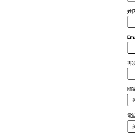
姓氏
Ema
再
國
電