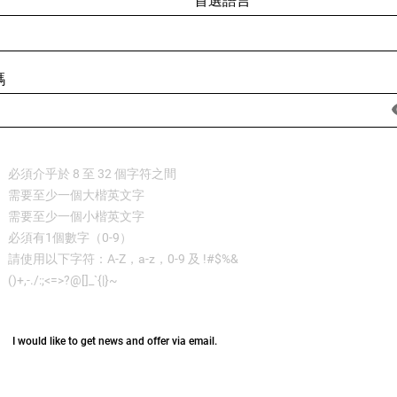
首選語言
碼
必須介乎於 8 至 32 個字符之間
需要至少一個大楷英文字
需要至少一個小楷英文字
必須有1個數字（0-9）
請使用以下字符：A-Z，a-z，0-9 及 !#$%&
()+,-./:;<=>?@[]_`{|}~
I would like to get news and offer via email.