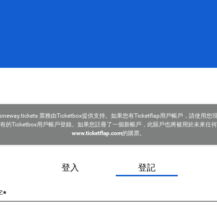
oneway.tickets 票務由Ticketbox提供支持。如果您有Ticketflap用戶帳戶，請使用您
有的Ticketbox用戶帳戶登錄。如果您註冊了一個新帳戶，此賬戶也將被用於未來任何
www.ticketflap.com
的購票。
登入
登記
*