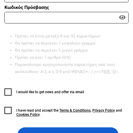
Κωδικός Πρόσβασης
Πρέπει να είναι μεταξύ 8 και 32 χαρακτήρων
Θα πρέπει να περιέχει 1 κεφαλαίο γραμμα
Θα πρέπει να περιέχει 1 μικρό γράμμα
Πρέπει να έχει 1 αριθμό (0-9)
Παρακαλούμε χρησιμοποιήστε χαρακτήρες από τους
ακόλουθους: A-Z, a-z, 0-9 and !#$%&()+,-./:;<=>?@[]_`{|}~
I would like to get news and offer via email
I have read and accept the
Terms & Conditions
,
Privacy Policy
and
Cookies Policy
.