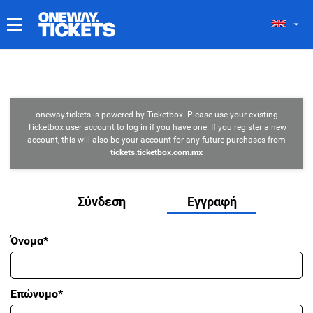
ΤΑ ΕΙΣΙΤΉΡΙΆ ΜΟΥ
oneway.tickets is powered by Ticketbox. Please use your existing
Ticketbox user account to log in if you have one. If you register a new
account, this will also be your account for any future purchases from
tickets.ticketbox.com.mx
Σύνδεση
Εγγραφή
Όνομα*
Επώνυμο*