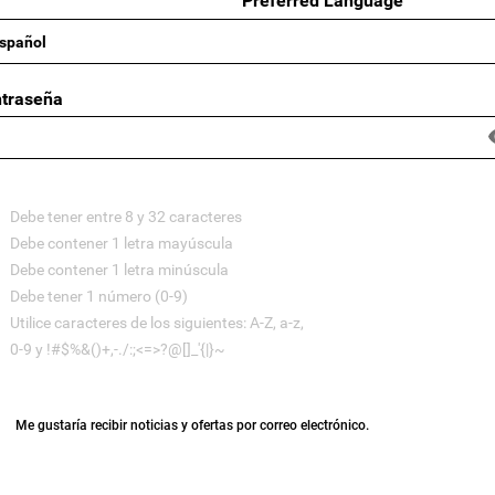
Preferred Language
traseña
Debe tener entre 8 y 32 caracteres
Debe contener 1 letra mayúscula
Debe contener 1 letra minúscula
Debe tener 1 número (0-9)
Utilice caracteres de los siguientes: A-Z, a-z,
0-9 y !#$%&()+,-./:;<=>?@[]_'{|}~
Me gustaría recibir noticias y ofertas por correo electrónico.