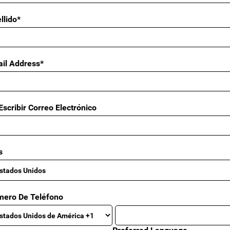
llido*
il Address*
Escribir Correo Electrónico
s
ero De Teléfono