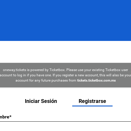
oneway.tickets is powered by Ticketbox. Please use your existing Ticketbox user
account to log in if you have one. If you register a new account, this will also be you
account for any future purchases from
tickets.ticketbox.com.mx
Iniciar Sesión
Registrarse
mbre*