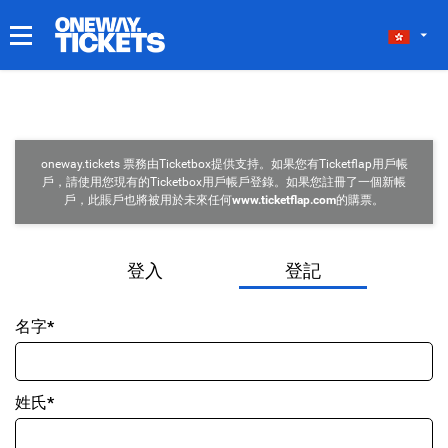
我的門票
oneway.tickets 票務由Ticketbox提供支持。如果您有Ticketflap用戶帳
戶，請使用您現有的Ticketbox用戶帳戶登錄。如果您註冊了一個新帳
戶，此賬戶也將被用於未來任何
www.ticketflap.com
的購票。
登入
登記
名字*
姓氏*