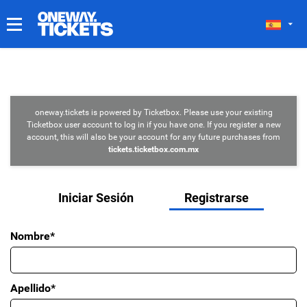
MIS TICKETS
oneway.tickets is powered by Ticketbox. Please use your existing
Ticketbox user account to log in if you have one. If you register a new
account, this will also be your account for any future purchases from
tickets.ticketbox.com.mx
Iniciar Sesión
Registrarse
Nombre*
Apellido*