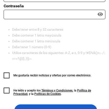
Contraseña
Debe tener entre 8 y 32 caracteres
Debe contener 1 letra mayúscula
Debe contener 1 letra minúscula
Debe tener 1 número (0-9)
Utilice caracteres de los siguientes: A-Z, a-z, 0-9 y !#$%&()+,-./:;
<=>?@[]_'{|}~
Me gustaría recibir noticias y ofertas por correo electrónico.
He leído y acepto los
Términos y Condiciones
, la
Política de
Privacidad
, y la
Políticas de Cookies
.