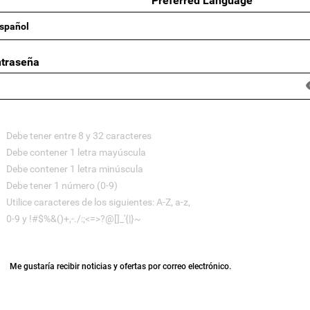
Preferred Language
traseña
Debe tener entre 8 y 32 caracteres
Debe contener 1 letra mayúscula
Debe contener 1 letra minúscula
Debe tener 1 número (0-9)
Utilice caracteres de los siguientes: A-Z, a-z,
0-9 y !#$%&()+,-./:;<=>?@[]_'{|}~
Me gustaría recibir noticias y ofertas por correo electrónico.