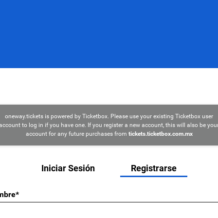
oneway.tickets is powered by Ticketbox. Please use your existing Ticketbox user
account to log in if you have one. If you register a new account, this will also be you
account for any future purchases from
tickets.ticketbox.com.mx
Iniciar Sesión
Registrarse
mbre*