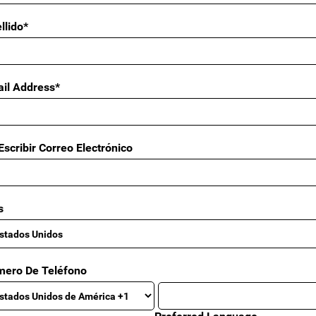
llido*
il Address*
Escribir Correo Electrónico
s
ero De Teléfono